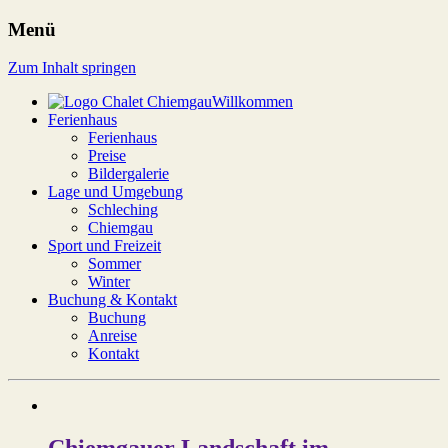
Menü
Chalet Chiemgau
Zum Inhalt springen
Willkommen
Ferienhaus
Ferienhaus
Preise
Bildergalerie
Lage und Umgebung
Schleching
Chiemgau
Sport und Freizeit
Sommer
Winter
Buchung & Kontakt
Buchung
Anreise
Kontakt