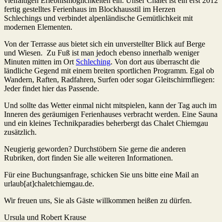
vielfältigen Erlebnismöglichkeiten ein. Unser Chalet ist ein erst 2012
fertig gestelltes Ferienhaus im Blockhausstil im Herzen
Schlechings und verbindet alpenländische Gemütlichkeit mit
modernen Elementen.
Von der Terrasse aus bietet sich ein unverstellter Blick auf Berge
und Wiesen. Zu Fuß ist man jedoch ebenso innerhalb weniger
Minuten mitten im Ort
Schleching
. Von dort aus überrascht die
ländliche Gegend mit einem breiten sportlichen Programm. Egal ob
Wandern, Raften, Radfahren, Surfen oder sogar Gleitschirmfliegen:
Jeder findet hier das Passende.
Und sollte das Wetter einmal nicht mitspielen, kann der Tag auch im
Inneren des geräumigen Ferienhauses verbracht werden. Eine Sauna
und ein kleines Technikparadies beherbergt das Chalet Chiemgau
zusätzlich.
Neugierig geworden? Durchstöbern Sie gerne die anderen
Rubriken, dort finden Sie alle weiteren Informationen.
Für eine Buchungsanfrage, schicken Sie uns bitte eine Mail an
urlaub[at]chaletchiemgau.de.
Wir freuen uns, Sie als Gäste willkommen heißen zu dürfen.
Ursula und Robert Krause