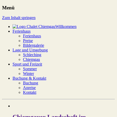
Menü
Chalet Chiemgau
Zum Inhalt springen
Willkommen
Ferienhaus
Ferienhaus
Preise
Bildergalerie
Lage und Umgebung
Schleching
Chiemgau
Sport und Freizeit
Sommer
Winter
Buchung & Kontakt
Buchung
Anreise
Kontakt