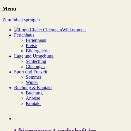
Menü
Chalet Chiemgau
Zum Inhalt springen
Willkommen
Ferienhaus
Ferienhaus
Preise
Bildergalerie
Lage und Umgebung
Schleching
Chiemgau
Sport und Freizeit
Sommer
Winter
Buchung & Kontakt
Buchung
Anreise
Kontakt